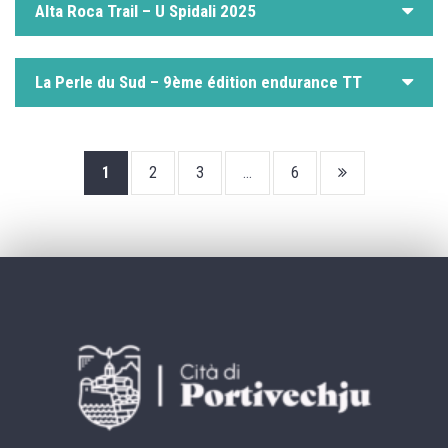
Alta Roca Trail – U Spidali 2025
La Perle du Sud – 9ème édition endurance TT
Page
1
2
3
...
6
suivante