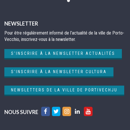
NEWSLETTER
Pour être régulièrement informé de l’actualité de la ville de Porto-
Vecchio, inscrivez-vous à la newsletter.
S'INSCRIRE À LA NEWSLETTER ACTUALITÉS
S'INSCRIRE À LA NEWSLETTER CULTURA
NEWSLETTERS DE LA VILLE DE PORTIVECHJU
Lien
Lien
Lien
Lien
Lien
NOUS SUIVRE
vers
vers
vers
vers
vers
le
le
le
le
la