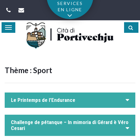
Gestion des traceurs
SERVICES
EN LIGNE
Toggle
navigation
Thème :
Sport
Le Printemps de l’Endurance
Challenge de pétanque – In mimoria di Gérard è Véro
Cesari