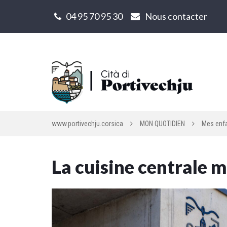
Gestion des traceurs
04 95 70 95 30
Nous contacter
www.portivechju.corsica
MON QUOTIDIEN
Mes enf
La cuisine centrale 