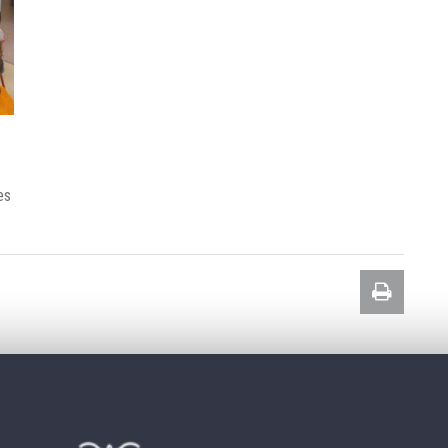
es
Imprim
la
page