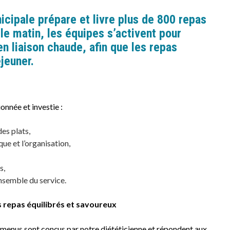
icipale
prépare et livre plus de
800 repas
 le matin, les équipes s’activent pour
 en
liaison chaude
, afin que les repas
éjeuner.
onnée et investie :
des plats,
ique et l’organisation,
s,
ensemble du service.
 repas équilibrés et savoureux
 menus sont conçus par notre diététicienne et répondent aux