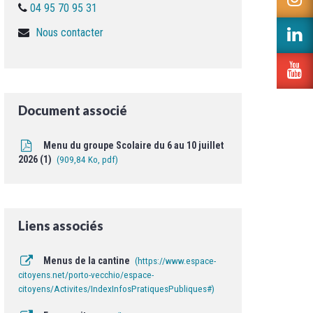
c
04 95 70 95 31
v
T
le
Nous contacter
L
c
v
I
le
L
c
v
L
la
Document associé
c
Y
Menu du groupe Scolaire du 6 au 10 juillet
2026 (1)
909,84
Ko
, pdf
Liens associés
Menus de la cantine
https://www.espace-
citoyens.net/porto-vecchio/espace-
citoyens/Activites/IndexInfosPratiquesPubliques#