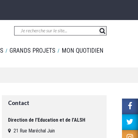
ES
GRANDS PROJETS
MON QUOTIDIEN
Contact
L
v
le
Direction de l’Education et de l’ALSH
L
c
v
21 Rue Maréchal Juin
F
le
L