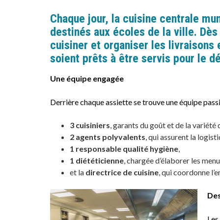
Chaque jour, la
cuisine centrale mun
destinés aux
écoles de la ville
. Dès
cuisiner et organiser les livraisons
soient prêts à être servis pour le d
Une équipe engagée
Derrière chaque assiette se trouve une équipe passi
3 cuisiniers
, garants du goût et de la variété 
2 agents polyvalents
, qui assurent la logist
1 responsable qualité hygiène
,
1 diététicienne
, chargée d’élaborer les menu
et la
directrice de cuisine
, qui coordonne l’
Des
Les