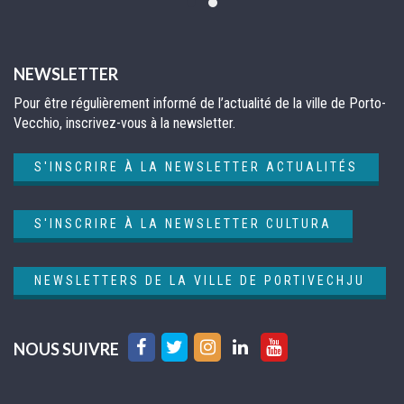
NEWSLETTER
Pour être régulièrement informé de l’actualité de la ville de Porto-
Vecchio, inscrivez-vous à la newsletter.
S'INSCRIRE À LA NEWSLETTER ACTUALITÉS
S'INSCRIRE À LA NEWSLETTER CULTURA
NEWSLETTERS DE LA VILLE DE PORTIVECHJU
Lien
Lien
Lien
Lien
Lien
NOUS SUIVRE
vers
vers
vers
vers
vers
le
le
le
le
la