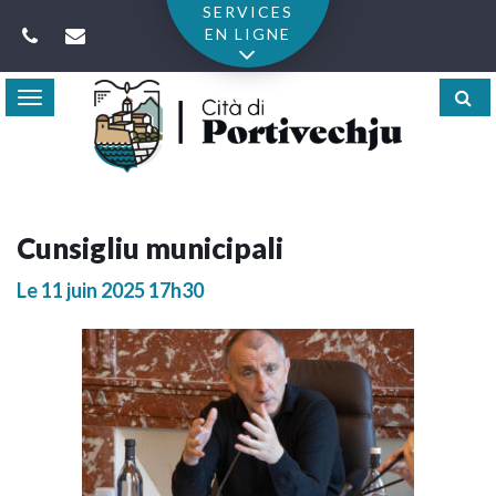
Gestion des traceurs
SERVICES
EN LIGNE
Toggle
navigation
Cunsigliu municipali
Le
11
juin
2025
17h30