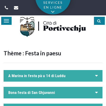
Gestion des traceurs
SERVICES
EN LIGNE
Toggle
navigation
Thème :
Festa in paesu
A Marina in festa pà u 14 di Luddu
Bona festa di San Ghjuvanni