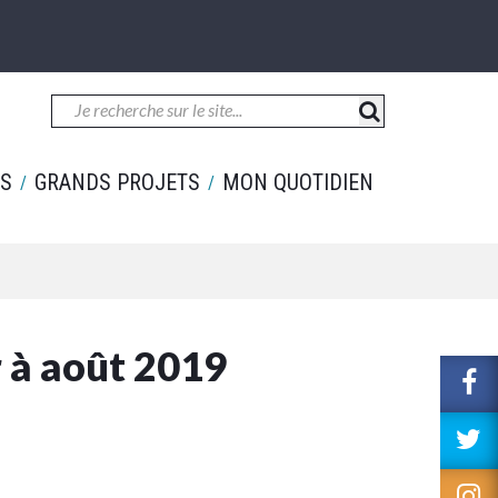
ES
GRANDS PROJETS
MON QUOTIDIEN
 à août 2019
L
v
le
L
c
v
F
le
L