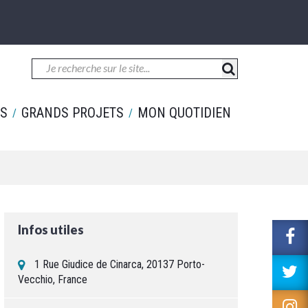
ES
GRANDS PROJETS
MON QUOTIDIEN
Infos utiles
L
v
1 Rue Giudice de Cinarca, 20137 Porto-
le
L
Vecchio, France
c
v
F
le
L