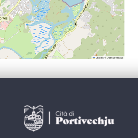
Leaflet
|
©
OpenStreetMap