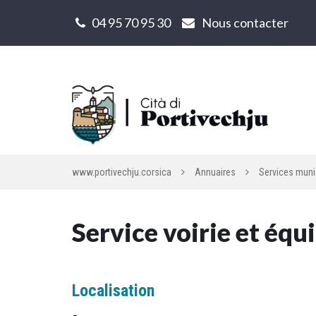
Gestion des traceurs
04 95 70 95 30
Nous contacter
www.portivechju.corsica
Annuaires
Services muni
Service voirie et éq
Localisation