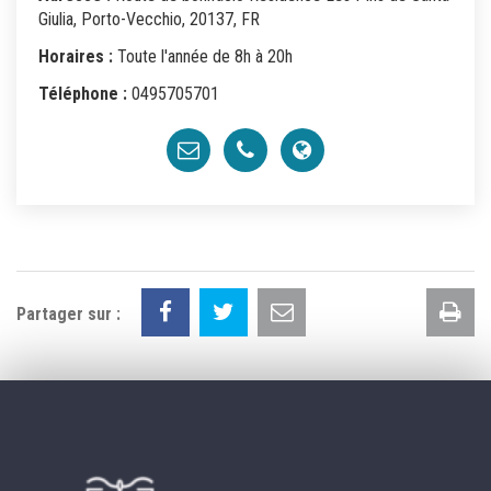
Giulia, Porto-Vecchio, 20137, FR
Horaires :
Toute l'année de 8h à 20h
Téléphone :
0495705701
Im
Partager sur :
la
pa