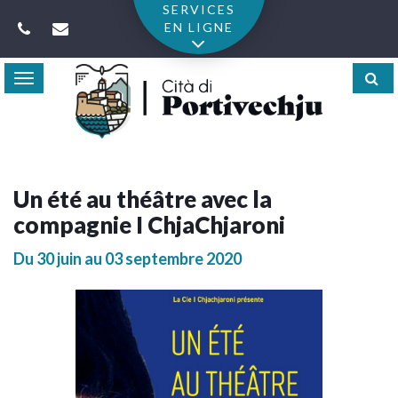
Gestion des traceurs
SERVICES
EN LIGNE
Toggle
navigation
Un été au théâtre avec la
compagnie I ChjaChjaroni
Du
30
juin
au
03
septembre
2020