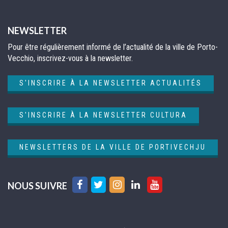
NEWSLETTER
Pour être régulièrement informé de l’actualité de la ville de Porto-
Vecchio, inscrivez-vous à la newsletter.
S'INSCRIRE À LA NEWSLETTER ACTUALITÉS
S'INSCRIRE À LA NEWSLETTER CULTURA
NEWSLETTERS DE LA VILLE DE PORTIVECHJU
Lien
Lien
Lien
Lien
Lien
NOUS SUIVRE
vers
vers
vers
vers
vers
le
le
le
le
la
compte
compte
compte
compte
chaîne