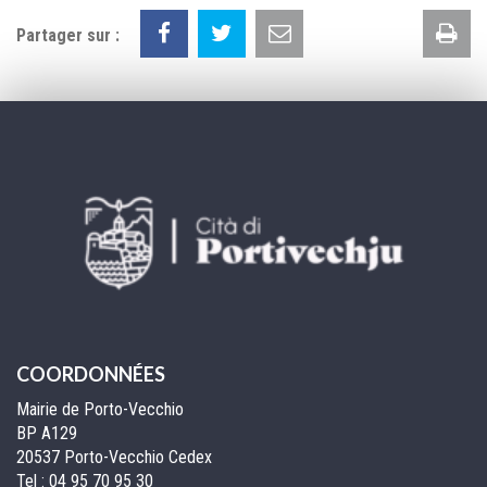
Im
Partager sur :
la
pa
COORDONNÉES
Mairie de Porto-Vecchio
BP A129
20537 Porto-Vecchio Cedex
Tel :
04 95 70 95 30