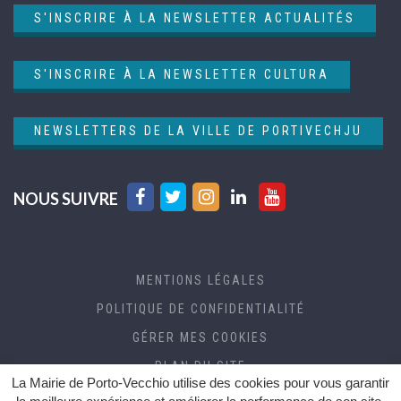
S'INSCRIRE À LA NEWSLETTER ACTUALITÉS
S'INSCRIRE À LA NEWSLETTER CULTURA
NEWSLETTERS DE LA VILLE DE PORTIVECHJU
Lien
Lien
Lien
Lien
Lien
NOUS SUIVRE
vers
vers
vers
vers
vers
le
le
le
le
la
compte
compte
compte
compte
chaîne
MENTIONS LÉGALES
Facebook
Twitter
Instagram
Linkedin
Youtube
POLITIQUE DE CONFIDENTIALITÉ
GÉRER MES COOKIES
PLAN DU SITE
La Mairie de Porto-Vecchio utilise des cookies pour vous garantir
CRÉDITS