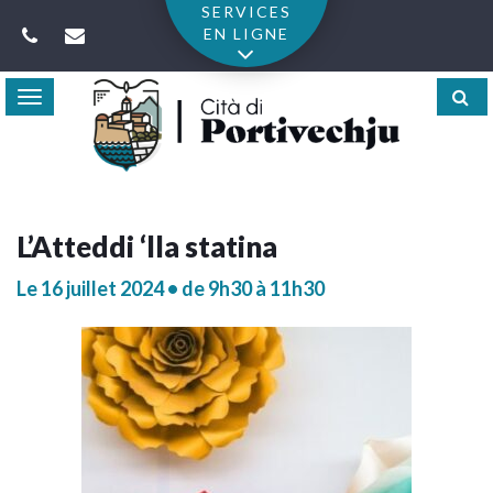
Gestion des traceurs
SERVICES
EN LIGNE
Toggle
navigation
L’Atteddi ‘lla statina
Le
16
juillet
2024
• de 9h30 à 11h30