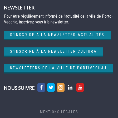
NEWSLETTER
Pour être régulièrement informé de l’actualité de la ville de Porto-
Vecchio, inscrivez-vous à la newsletter.
S'INSCRIRE À LA NEWSLETTER ACTUALITÉS
S'INSCRIRE À LA NEWSLETTER CULTURA
NEWSLETTERS DE LA VILLE DE PORTIVECHJU
Lien
Lien
Lien
Lien
Lien
NOUS SUIVRE
vers
vers
vers
vers
vers
le
le
le
le
la
compte
compte
compte
compte
chaîne
MENTIONS LÉGALES
Facebook
Twitter
Instagram
Linkedin
Youtube