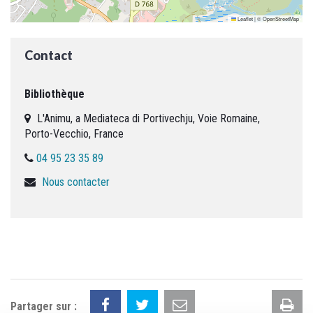
Leaflet
|
©
OpenStreetMap
Contact
Bibliothèque
L'Animu, a Mediateca di Portivechju, Voie Romaine,
Porto-Vecchio, France
04 95 23 35 89
Nous contacter
Im
Partager sur :