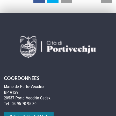
la
pa
COORDONNÉES
Mairie de Porto-Vecchio
BP A129
20537 Porto-Vecchio Cedex
Tel :
04 95 70 95 30