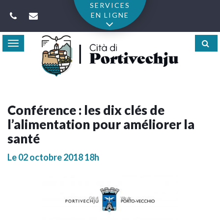
Gestion des traceurs
SERVICES
EN LIGNE
Toggle
navigation
Conférence : les dix clés de
l’alimentation pour améliorer la
santé
Le
02
octobre
2018
18h