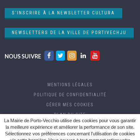
S'INSCRIRE À LA NEWSLETTER CULTURA
NEWSLETTERS DE LA VILLE DE PORTIVECHJU
Lien
Lien
Lien
Lien
Lien
NOUS SUIVRE
vers
vers
vers
vers
vers
le
le
le
le
la
compte
compte
compte
compte
chaîne
MENTIONS LÉGALES
Facebook
Twitter
Instagram
Linkedin
Youtube
POLITIQUE DE CONFIDENTIALITÉ
GÉRER MES COOKIES
PLAN DU SITE
La Mairie de Porto-Vecchio utilise des cookies pour vous garantir
CRÉDITS
la meilleure expérience et améliorer la performance de son site.
Sélectionnez vos préférences concernant l’utilisation de cookies
ACCESSIBILITÉ (RGAA)