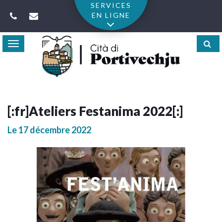
Gestion des traceurs
SERVICES
EN LIGNE
Toggle
navigation
[:fr]Ateliers Festanima 2022[:]
Le
17
décembre
2022