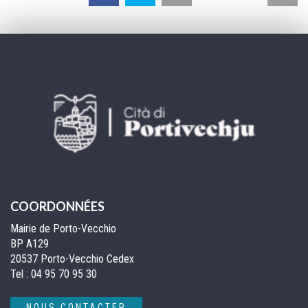
la
pa
COORDONNÉES
Mairie de Porto-Vecchio
BP A129
20537 Porto-Vecchio Cedex
Tel :
04 95 70 95 30
NOUS CONTACTER