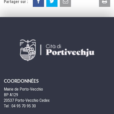
Im
Partager sur :
la
pa
COORDONNÉES
Mairie de Porto-Vecchio
BP A129
20537 Porto-Vecchio Cedex
Tel :
04 95 70 95 30