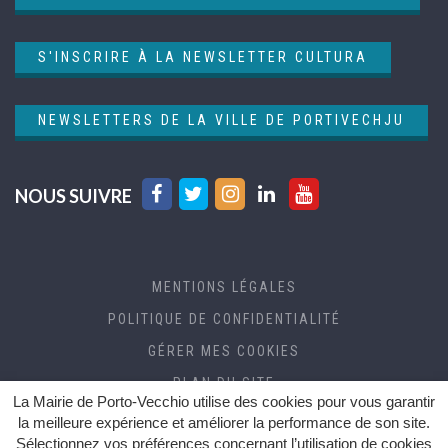
S'INSCRIRE À LA NEWSLETTER CULTURA
NEWSLETTERS DE LA VILLE DE PORTIVECHJU
Lien
Lien
Lien
Lien
Lien
NOUS SUIVRE
vers
vers
vers
vers
vers
le
le
le
le
la
compte
compte
compte
compte
chaîne
MENTIONS LÉGALES
Facebook
Twitter
Instagram
Linkedin
Youtube
POLITIQUE DE CONFIDENTIALITÉ
GÉRER MES COOKIES
PLAN DU SITE
La Mairie de Porto-Vecchio utilise des cookies pour vous garantir
CRÉDITS
la meilleure expérience et améliorer la performance de son site.
Sélectionnez vos préférences concernant l’utilisation de cookies
ACCESSIBILITÉ (RGAA)