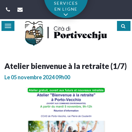
Gestion des traceurs
SERVICES
EN LIGNE
Toggle
navigation
Atelier bienvenue à la retraite (1/7)
Le
05
novembre
2024
09h00