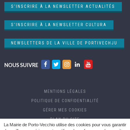
S'INSCRIRE À LA NEWSLETTER ACTUALITÉS
S'INSCRIRE À LA NEWSLETTER CULTURA
NEWSLETTERS DE LA VILLE DE PORTIVECHJU
Lien
Lien
Lien
Lien
Lien
NOUS SUIVRE
vers
vers
vers
vers
vers
le
le
le
le
la
compte
compte
compte
compte
chaîne
MENTIONS LÉGALES
Facebook
Twitter
Instagram
Linkedin
Youtube
POLITIQUE DE CONFIDENTIALITÉ
GÉRER MES COOKIES
PLAN DU SITE
La Mairie de Porto-Vecchio utilise des cookies pour vous garantir
CRÉDITS