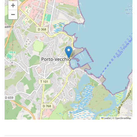
+
−
Leaflet
|
©
OpenStreetMap