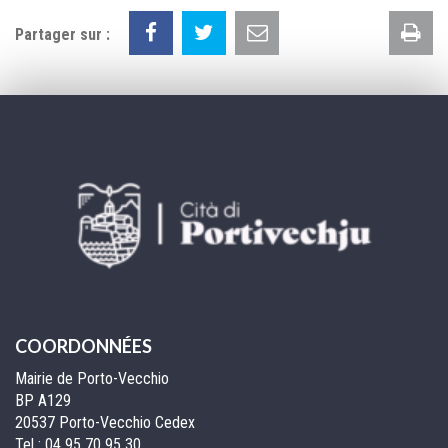
Im
Partager sur :
la
pa
COORDONNÉES
Mairie de Porto-Vecchio
BP A129
20537 Porto-Vecchio Cedex
Tel :
04 95 70 95 30