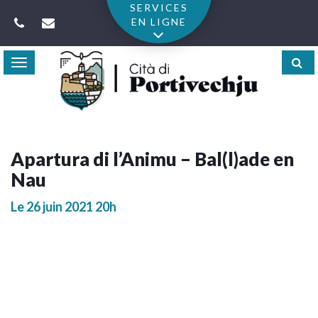
Gestion des traceurs
SERVICES
EN LIGNE
Toggle
navigation
Apartura di l’Animu – Bal(l)ade en
Nau
Le
26
juin
2021
20h