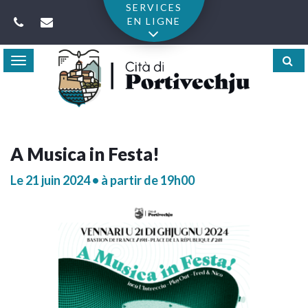
Gestion des traceurs
SERVICES
EN LIGNE
Toggle
navigation
A Musica in Festa!
Le
21
juin
2024
• à partir de 19h00