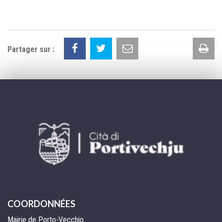
Im
Partager sur :
la
pa
COORDONNÉES
Mairie de Porto-Vecchio