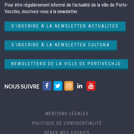
Pour être régulièrement informé de l’actualité de la ville de Porto-
Vecchio, inscrivez-vous à la newsletter.
S'INSCRIRE À LA NEWSLETTER ACTUALITÉS
S'INSCRIRE À LA NEWSLETTER CULTURA
NEWSLETTERS DE LA VILLE DE PORTIVECHJU
Lien
Lien
Lien
Lien
Lien
NOUS SUIVRE
vers
vers
vers
vers
vers
le
le
le
le
la
compte
compte
compte
compte
chaîne
MENTIONS LÉGALES
Facebook
Twitter
Instagram
Linkedin
Youtube
POLITIQUE DE CONFIDENTIALITÉ
GÉRER MES COOKIES