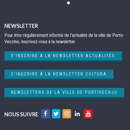
NEWSLETTER
Pour être régulièrement informé de l’actualité de la ville de Porto-
Vecchio, inscrivez-vous à la newsletter.
S'INSCRIRE À LA NEWSLETTER ACTUALITÉS
S'INSCRIRE À LA NEWSLETTER CULTURA
NEWSLETTERS DE LA VILLE DE PORTIVECHJU
Lien
Lien
Lien
Lien
Lien
NOUS SUIVRE
vers
vers
vers
vers
vers
le
le
le
le
la