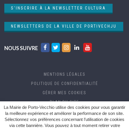
S'INSCRIRE À LA NEWSLETTER CULTURA
NEWSLETTERS DE LA VILLE DE PORTIVECHJU
Lien
Lien
Lien
Lien
Lien
NOUS SUIVRE
vers
vers
vers
vers
vers
le
le
le
le
la
compte
compte
compte
compte
chaîne
MENTIONS LÉGALES
Facebook
Twitter
Instagram
Linkedin
Youtube
POLITIQUE DE CONFIDENTIALITÉ
GÉRER MES COOKIES
PLAN DU SITE
La Mairie de Porto-Vecchio utilise des cookies pour vous garantir
CRÉDITS
la meilleure expérience et améliorer la performance de son site.
Sélectionnez vos préférences concernant l’utilisation de cookies
ACCESSIBILITÉ (RGAA)
via cette bannière. Vous pouvez à tout moment retirer votre