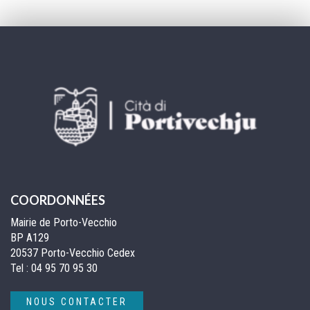
la
pa
COORDONNÉES
Mairie de Porto-Vecchio
BP A129
20537 Porto-Vecchio Cedex
Tel :
04 95 70 95 30
NOUS CONTACTER