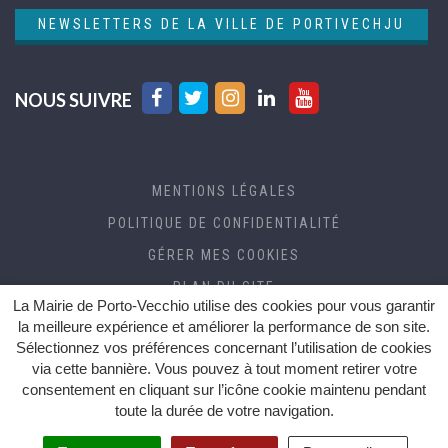
NEWSLETTERS DE LA VILLE DE PORTIVECHJU
Lien
Lien
Lien
Lien
Lien
NOUS SUIVRE
vers
vers
vers
vers
vers
le
le
le
le
la
compte
compte
compte
compte
chaîne
MENTIONS LÉGALES
Facebook
Twitter
Instagram
Linkedin
Youtube
POLITIQUE DE CONFIDENTIALITÉ
GÉRER MES COOKIES
PLAN DU SITE
La Mairie de Porto-Vecchio utilise des cookies pour vous garantir
CRÉDITS
la meilleure expérience et améliorer la performance de son site.
Sélectionnez vos préférences concernant l’utilisation de cookies
ACCESSIBILITÉ (RGAA)
via cette bannière. Vous pouvez à tout moment retirer votre
consentement en cliquant sur l’icône cookie maintenu pendant
toute la durée de votre navigation.