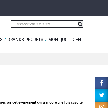
ES
GRANDS PROJETS
MON QUOTIDIEN
L
v
le
L
c
v
ges sur cet événement qui a encore une fois suscité
F
le
L