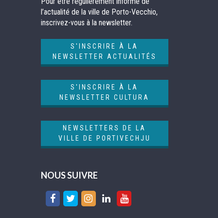
Pour être régulièrement informé de
l’actualité de la ville de Porto-Vecchio,
inscrivez-vous à la newsletter.
S'INSCRIRE À LA
NEWSLETTER ACTUALITÉS
S'INSCRIRE À LA
NEWSLETTER CULTURA
NEWSLETTERS DE LA
VILLE DE PORTIVECHJU
NOUS SUIVRE
Lien
Lien
Lien
Lien
Lien
vers
vers
vers
vers
vers