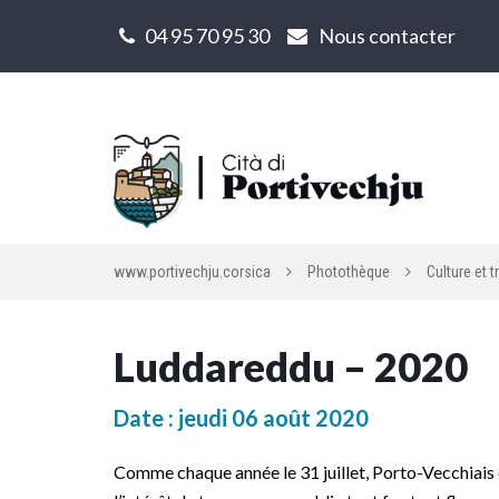
Gestion des traceurs
04 95 70 95 30
Nous contacter
www.portivechju.corsica
Photothèque
Culture et t
Luddareddu – 2020
Date : jeudi 06 août 2020
Comme chaque année le 31 juillet, Porto-Vecchiais e