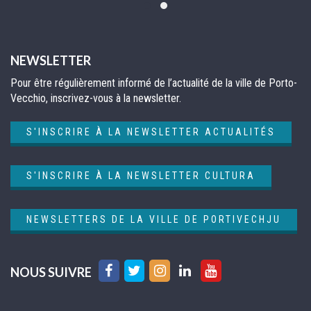
NEWSLETTER
Pour être régulièrement informé de l’actualité de la ville de Porto-
Vecchio, inscrivez-vous à la newsletter.
S'INSCRIRE À LA NEWSLETTER ACTUALITÉS
S'INSCRIRE À LA NEWSLETTER CULTURA
NEWSLETTERS DE LA VILLE DE PORTIVECHJU
Lien
Lien
Lien
Lien
Lien
NOUS SUIVRE
vers
vers
vers
vers
vers
le
le
le
le
la