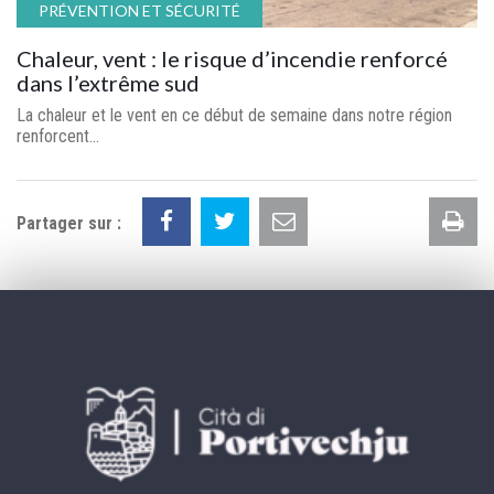
PRÉVENTION ET SÉCURITÉ
Chaleur, vent : le risque d’incendie renforcé
dans l’extrême sud
La chaleur et le vent en ce début de semaine dans notre région
renforcent...
Im
Partager sur :
la
pa