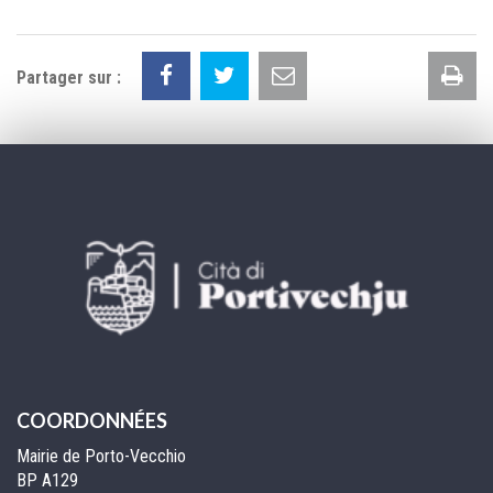
Im
Partager sur :
la
pa
COORDONNÉES
Mairie de Porto-Vecchio
BP A129