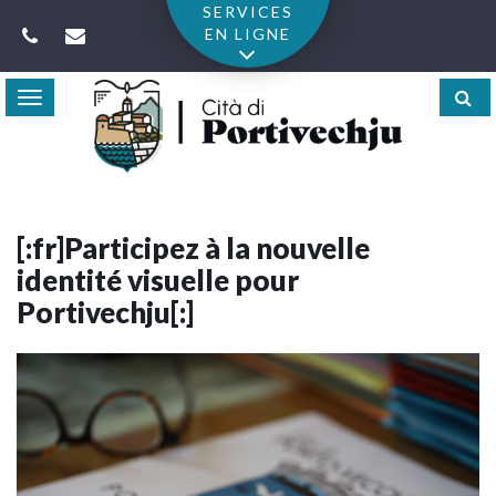
Gestion des traceurs
SERVICES
EN LIGNE
Toggle
navigation
[:fr]Participez à la nouvelle
identité visuelle pour
Portivechju[:]