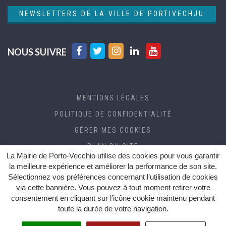
NEWSLETTERS DE LA VILLE DE PORTIVECHJU
Lien
Lien
Lien
Lien
Lien
NOUS SUIVRE
vers
vers
vers
vers
vers
le
le
le
le
la
compte
compte
compte
compte
chaîne
MENTIONS LÉGALES
Facebook
Twitter
Instagram
Linkedin
Youtube
POLITIQUE DE CONFIDENTIALITÉ
GÉRER MES COOKIES
PLAN DU SITE
La Mairie de Porto-Vecchio utilise des cookies pour vous garantir
CRÉDITS
la meilleure expérience et améliorer la performance de son site.
Sélectionnez vos préférences concernant l’utilisation de cookies
ACCESSIBILITÉ (RGAA)
via cette bannière. Vous pouvez à tout moment retirer votre
consentement en cliquant sur l’icône cookie maintenu pendant
toute la durée de votre navigation.