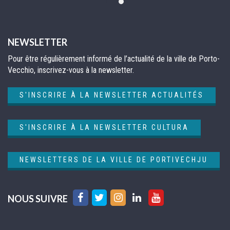
NEWSLETTER
Pour être régulièrement informé de l’actualité de la ville de Porto-
Vecchio, inscrivez-vous à la newsletter.
S'INSCRIRE À LA NEWSLETTER ACTUALITÉS
S'INSCRIRE À LA NEWSLETTER CULTURA
NEWSLETTERS DE LA VILLE DE PORTIVECHJU
Lien
Lien
Lien
Lien
Lien
NOUS SUIVRE
vers
vers
vers
vers
vers
le
le
le
le
la