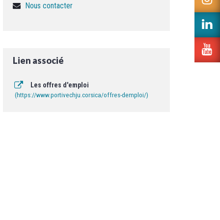
c
Nous contacter
v
T
le
L
c
v
I
le
L
c
v
Lien associé
L
la
c
Les offres d'emploi
Y
https://www.portivechju.corsica/offres-demploi/