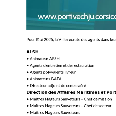
Pour l’été 2025, la Ville recrute des agents dans les
𝗔𝗟𝗦𝗛
• Animateur AESH
• Agents d’entretien et de restauration
• Agents polyvalents livreur
• Animateurs BAFA
• Directeur adjoint de centre aéré
𝗗𝗶𝗿𝗲𝗰𝘁𝗶𝗼𝗻 𝗱𝗲𝘀 𝗔𝗳𝗳𝗮𝗶𝗿𝗲𝘀 𝗠𝗮𝗿𝗶𝘁𝗶𝗺𝗲𝘀 𝗲𝘁 𝗣𝗼𝗿
• Maîtres Nageurs Sauveteurs – Chef de mission
• Maîtres Nageurs Sauveteurs – Chef de secteur
• Maîtres Nageurs Sauveteurs