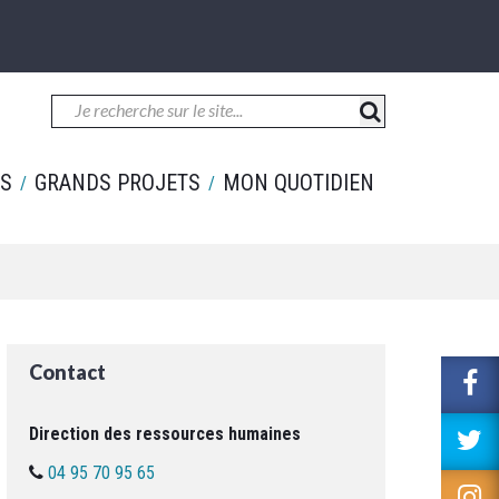
ES
GRANDS PROJETS
MON QUOTIDIEN
Contact
L
v
le
Direction des ressources humaines
L
c
v
04 95 70 95 65
F
le
L