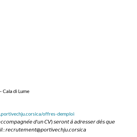
 – Cala di Lume
portivechju.corsica/offres-demploi
𝘢𝘤𝘤𝘰𝘮𝘱𝘢𝘨𝘯𝘦́𝘦 𝘥’𝘶𝘯 𝘊𝘝) 𝘴𝘦𝘳𝘰𝘯𝘵 𝘢̀ 𝘢𝘥𝘳𝘦𝘴𝘴𝘦𝘳 𝘥𝘦̀𝘴 𝘲𝘶𝘦
𝘪𝘭 : 𝘳𝘦𝘤𝘳𝘶𝘵𝘦𝘮𝘦𝘯𝘵@𝘱𝘰𝘳𝘵𝘪𝘷𝘦𝘤𝘩𝘫𝘶.𝘤𝘰𝘳𝘴𝘪𝘤𝘢