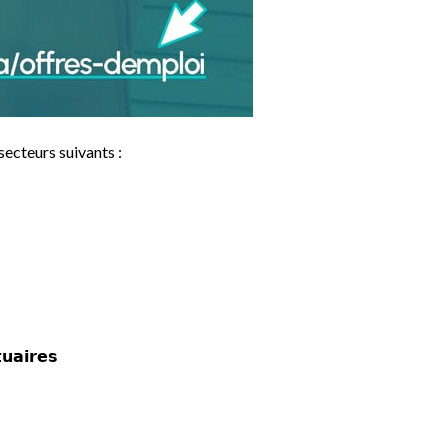
 secteurs suivants :
𝘂𝗮𝗶𝗿𝗲𝘀