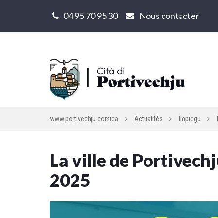
Gestion des traceurs
04 95 70 95 30
Nous contacter
www.portivechju.corsica
Actualités
Impiegu
La ville de Portivech
2025