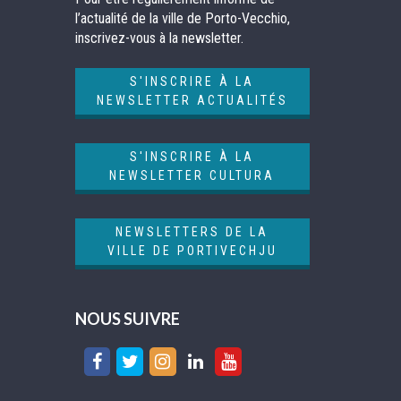
l’actualité de la ville de Porto-Vecchio,
inscrivez-vous à la newsletter.
S'INSCRIRE À LA
NEWSLETTER ACTUALITÉS
S'INSCRIRE À LA
NEWSLETTER CULTURA
NEWSLETTERS DE LA
VILLE DE PORTIVECHJU
NOUS SUIVRE
Lien
Lien
Lien
Lien
Lien
vers
vers
vers
vers
vers