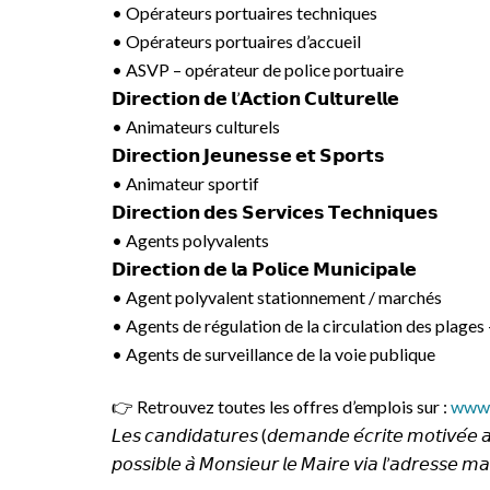
• Opérateurs portuaires techniques
• Opérateurs portuaires d’accueil
• ASVP – opérateur de police portuaire
𝗗𝗶𝗿𝗲𝗰𝘁𝗶𝗼𝗻 𝗱𝗲 𝗹’𝗔𝗰𝘁𝗶𝗼𝗻 𝗖𝘂𝗹𝘁𝘂𝗿𝗲𝗹𝗹𝗲
• Animateurs culturels
𝗗𝗶𝗿𝗲𝗰𝘁𝗶𝗼𝗻 𝗝𝗲𝘂𝗻𝗲𝘀𝘀𝗲 𝗲𝘁 𝗦𝗽𝗼𝗿𝘁𝘀
• Animateur sportif
𝗗𝗶𝗿𝗲𝗰𝘁𝗶𝗼𝗻 𝗱𝗲𝘀 𝗦𝗲𝗿𝘃𝗶𝗰𝗲𝘀 𝗧𝗲𝗰𝗵𝗻𝗶𝗾𝘂𝗲𝘀
• Agents polyvalents
𝗗𝗶𝗿𝗲𝗰𝘁𝗶𝗼𝗻 𝗱𝗲 𝗹𝗮 𝗣𝗼𝗹𝗶𝗰𝗲 𝗠𝘂𝗻𝗶𝗰𝗶𝗽𝗮𝗹𝗲
• Agent polyvalent stationnement / marchés
• Agents de régulation de la circulation des plages
• Agents de surveillance de la voie publique
👉 Retrouvez toutes les offres d’emplois sur :
www.
𝘓𝘦𝘴 𝘤𝘢𝘯𝘥𝘪𝘥𝘢𝘵𝘶𝘳𝘦𝘴 (𝘥𝘦𝘮𝘢𝘯𝘥𝘦 𝘦́𝘤𝘳𝘪𝘵𝘦 𝘮𝘰𝘵𝘪𝘷𝘦́𝘦 
𝘱𝘰𝘴𝘴𝘪𝘣𝘭𝘦 𝘢̀ 𝘔𝘰𝘯𝘴𝘪𝘦𝘶𝘳 𝘭𝘦 𝘔𝘢𝘪𝘳𝘦 𝘷𝘪𝘢 𝘭’𝘢𝘥𝘳𝘦𝘴𝘴𝘦 𝘮