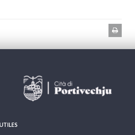
Imprim
la
page
 UTILES