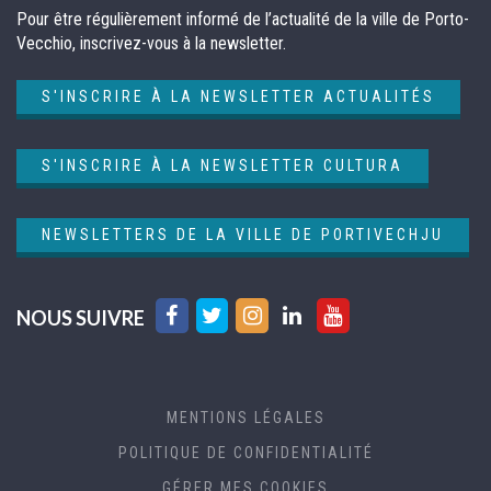
Pour être régulièrement informé de l’actualité de la ville de Porto-
Vecchio, inscrivez-vous à la newsletter.
S'INSCRIRE À LA NEWSLETTER ACTUALITÉS
S'INSCRIRE À LA NEWSLETTER CULTURA
NEWSLETTERS DE LA VILLE DE PORTIVECHJU
Lien
Lien
Lien
Lien
Lien
NOUS SUIVRE
vers
vers
vers
vers
vers
le
le
le
le
la
compte
compte
compte
compte
chaîne
MENTIONS LÉGALES
Facebook
Twitter
Instagram
Linkedin
Youtube
POLITIQUE DE CONFIDENTIALITÉ
GÉRER MES COOKIES