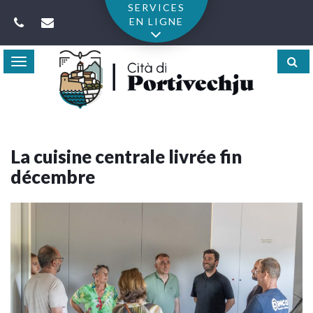
Gestion des traceurs
SERVICES
EN LIGNE
Toggle
navigation
La cuisine centrale livrée fin
décembre