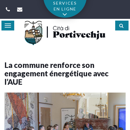
Gestion des traceurs
SERVICES
EN LIGNE
Toggle
navigation
La commune renforce son
engagement énergétique avec
l’AUE