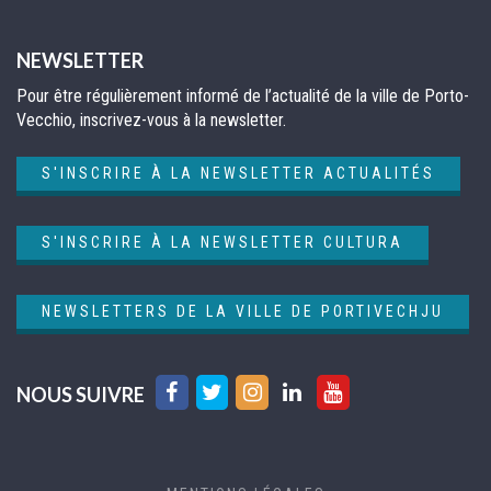
NEWSLETTER
Pour être régulièrement informé de l’actualité de la ville de Porto-
Vecchio, inscrivez-vous à la newsletter.
S'INSCRIRE À LA NEWSLETTER ACTUALITÉS
S'INSCRIRE À LA NEWSLETTER CULTURA
NEWSLETTERS DE LA VILLE DE PORTIVECHJU
Lien
Lien
Lien
Lien
Lien
NOUS SUIVRE
vers
vers
vers
vers
vers
le
le
le
le
la
compte
compte
compte
compte
chaîne