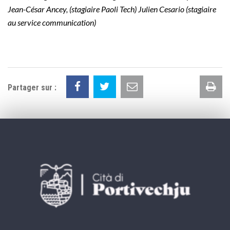
Jean-César Ancey, (stagiaire Paoli Tech) Julien Cesario (stagiaire
au service communication)
Im
Partager sur :
la
pa