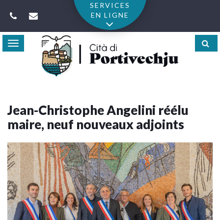
Gestion des traceurs
SERVICES
EN LIGNE
Toggle
navigation
Jean-Christophe Angelini réélu
maire, neuf nouveaux adjoints