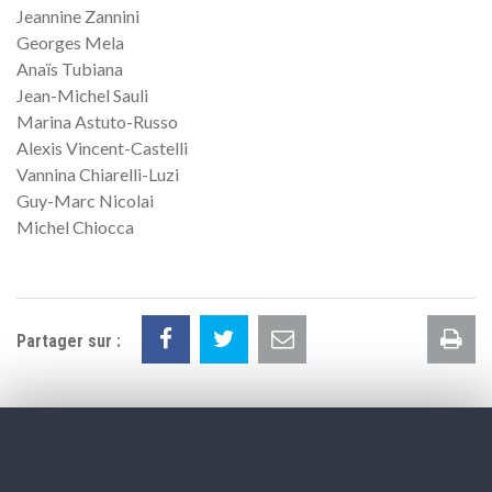
Jeannine Zannini
Georges Mela
Anaïs Tubiana
Jean-Michel Sauli
Marina Astuto-Russo
Alexis Vincent-Castelli
Vannina Chiarelli-Luzi
Guy-Marc Nicolai
Michel Chiocca
Im
Partager sur :
la
pa