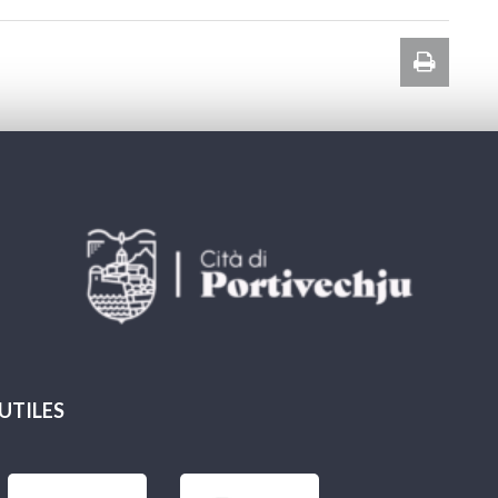
Imprim
la
page
 UTILES