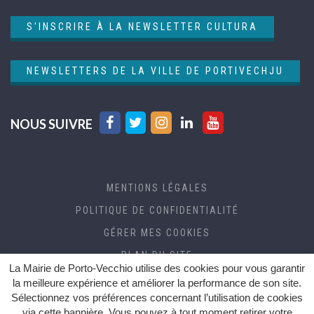
S'INSCRIRE À LA NEWSLETTER CULTURA
NEWSLETTERS DE LA VILLE DE PORTIVECHJU
Lien
Lien
Lien
Lien
Lien
NOUS SUIVRE
vers
vers
vers
vers
vers
le
le
le
le
la
compte
compte
compte
compte
chaîne
MENTIONS LÉGALES
Facebook
Twitter
Instagram
Linkedin
Youtube
POLITIQUE DE CONFIDENTIALITÉ
GÉRER MES COOKIES
PLAN DU SITE
La Mairie de Porto-Vecchio utilise des cookies pour vous garantir
CRÉDITS
la meilleure expérience et améliorer la performance de son site.
Sélectionnez vos préférences concernant l’utilisation de cookies
ACCESSIBILITÉ (RGAA)
via cette bannière. Vous pouvez à tout moment retirer votre