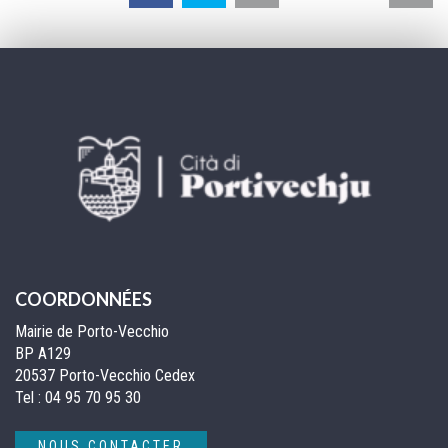
la
pa
COORDONNÉES
Mairie de Porto-Vecchio
BP A129
20537 Porto-Vecchio Cedex
Tel :
04 95 70 95 30
NOUS CONTACTER