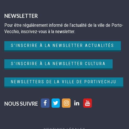
NEWSLETTER
Pour être régulièrement informé de l’actualité de la ville de Porto-
Vecchio, inscrivez-vous à la newsletter.
S'INSCRIRE À LA NEWSLETTER ACTUALITÉS
S'INSCRIRE À LA NEWSLETTER CULTURA
NEWSLETTERS DE LA VILLE DE PORTIVECHJU
Lien
Lien
Lien
Lien
Lien
NOUS SUIVRE
vers
vers
vers
vers
vers
le
le
le
le
la
compte
compte
compte
compte
chaîne