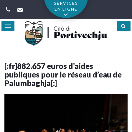
Gestion des traceurs
SERVICES
EN LIGNE
Toggle
navigation
[:fr]882.657 euros d’aides
publiques pour le réseau d’eau de
Palumbaghja[:]