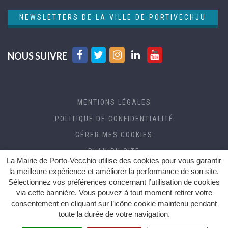
NEWSLETTERS DE LA VILLE DE PORTIVECHJU
Lien
Lien
Lien
Lien
Lien
NOUS SUIVRE
vers
vers
vers
vers
vers
le
le
le
le
la
compte
compte
compte
compte
chaîne
MENTIONS LÉGALES
Facebook
Twitter
Instagram
Linkedin
Youtube
POLITIQUE DE CONFIDENTIALITÉ
GÉRER MES COOKIES
PLAN DU SITE
La Mairie de Porto-Vecchio utilise des cookies pour vous garantir
CRÉDITS
la meilleure expérience et améliorer la performance de son site.
Sélectionnez vos préférences concernant l’utilisation de cookies
ACCESSIBILITÉ (RGAA)
via cette bannière. Vous pouvez à tout moment retirer votre
consentement en cliquant sur l’icône cookie maintenu pendant
toute la durée de votre navigation.