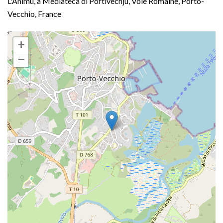
L'Animu, a Mediateca di Portivechju, Voie Romaine, Porto-
Vecchio, France
+
−