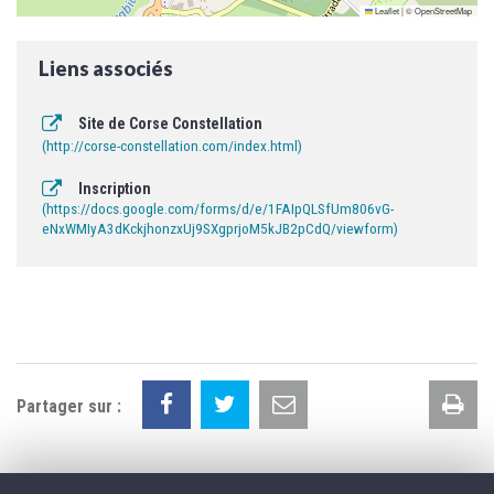
Leaflet
|
©
OpenStreetMap
Liens associés
Site de Corse Constellation
http://corse-constellation.com/index.html
Inscription
https://docs.google.com/forms/d/e/1FAIpQLSfUm806vG-
eNxWMIyA3dKckjhonzxUj9SXgprjoM5kJB2pCdQ/viewform
Im
Partager sur :
la
pa