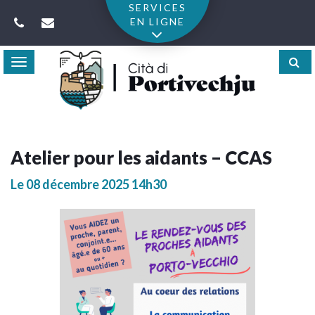
Gestion des traceurs
SERVICES
EN LIGNE
Toggle
navigation
Atelier pour les aidants – CCAS
Le
08
décembre
2025
14h30