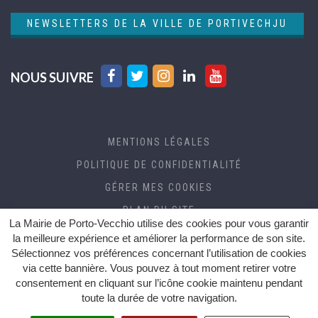
NEWSLETTERS DE LA VILLE DE PORTIVECHJU
Lien
Lien
Lien
Lien
Lien
NOUS SUIVRE
vers
vers
vers
vers
vers
le
le
le
le
la
compte
compte
compte
compte
chaîne
MENTIONS LÉGALES
Facebook
Twitter
Instagram
Linkedin
Youtube
POLITIQUE DE CONFIDENTIALITÉ
GÉRER MES COOKIES
PLAN DU SITE
La Mairie de Porto-Vecchio utilise des cookies pour vous garantir
CRÉDITS
la meilleure expérience et améliorer la performance de son site.
Sélectionnez vos préférences concernant l’utilisation de cookies
ACCESSIBILITÉ (RGAA)
via cette bannière. Vous pouvez à tout moment retirer votre
consentement en cliquant sur l’icône cookie maintenu pendant
toute la durée de votre navigation.