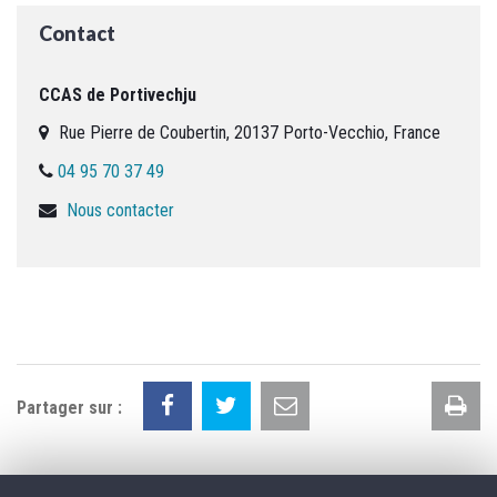
Contact
CCAS de Portivechju
Rue Pierre de Coubertin, 20137 Porto-Vecchio, France
04 95 70 37 49
Nous contacter
Im
Partager sur :
la
pa