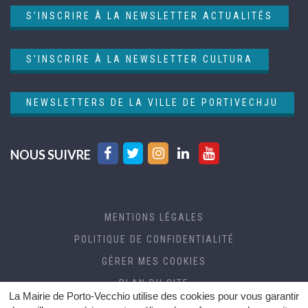
S'INSCRIRE À LA NEWSLETTER ACTUALITÉS
S'INSCRIRE À LA NEWSLETTER CULTURA
NEWSLETTERS DE LA VILLE DE PORTIVECHJU
Lien
Lien
Lien
Lien
Lien
NOUS SUIVRE
vers
vers
vers
vers
vers
le
le
le
le
la
compte
compte
compte
compte
chaîne
MENTIONS LÉGALES
Facebook
Twitter
Instagram
Linkedin
Youtube
POLITIQUE DE CONFIDENTIALITÉ
GÉRER MES COOKIES
PLAN DU SITE
La Mairie de Porto-Vecchio utilise des cookies pour vous garantir
CRÉDITS