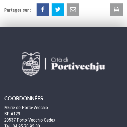
Im
Partager sur :
la
pa
COORDONNÉES
Mairie de Porto-Vecchio
BP A129
20537 Porto-Vecchio Cedex
Tel :
04 95 70 95 30